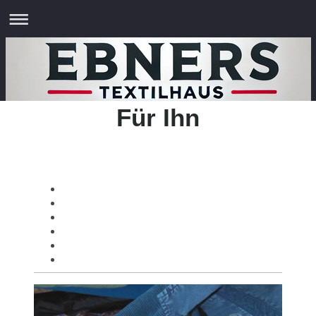
Für Ihn
Echte Kerle, Geschäftsmänner, junge Burschen,
besonders maskulin oder knabenhaft – sie alle
werden in Sachen Mode und Trends bei uns fündig.
Basics
Business
Underwear
Casual
Bunt
Freizeit